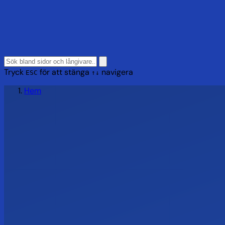
Tryck
för att stänga
navigera
ESC
↑↓
Hem