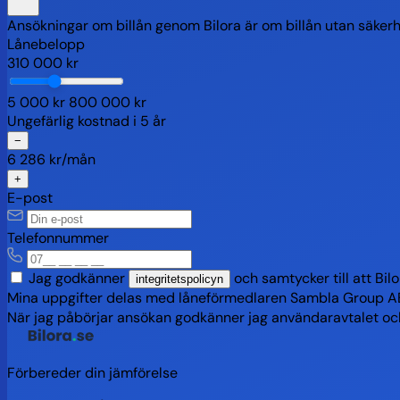
Ansökningar om billån genom Bilora är om billån utan säkerhet
Lånebelopp
310 000 kr
5 000 kr
800 000 kr
Ungefärlig kostnad i
5
år
−
6 286
kr/mån
+
E-post
Telefonnummer
Jag godkänner
och samtycker till att B
integritetspolicyn
Mina uppgifter delas med låneförmedlaren Sambla Group AB 
När jag påbörjar ansökan godkänner jag användaravtalet och b
Förbereder din jämförelse