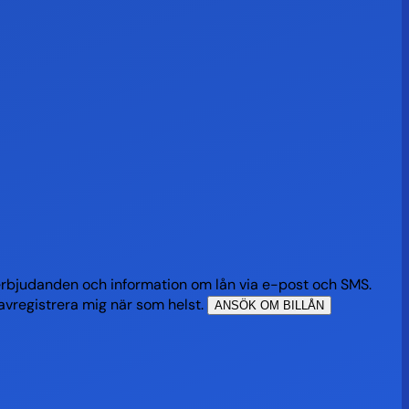
erbjudanden och information om lån via e-post och SMS.
vregistrera mig när som helst.
ANSÖK OM BILLÅN