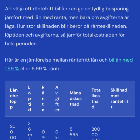
Att välja ett räntefritt billån kan ge en tydlig besparing
jämfört med lån med ränta, men bara om avgifterna är
låga. Hur stor skillnaden blir beror på ränteskillnaden,
löptiden och avgifterna, så jämför totalkostnaden för
hela perioden.
Här är en jämförelse mellan räntefritt lån och
billån med
1,99 %
eller 6,99 % ränta:
L
R
A
Lån
Tota
Skillnad
ö
ä
v
Måna
ebe
lkos
mot
p
n
gi
dskos
lop
tna
räntefrit
ti
t
ft
tnad
p
d
t
d
a
er
3
20
6
5
200
0
0
0
m
555
00
–
00
%
kr