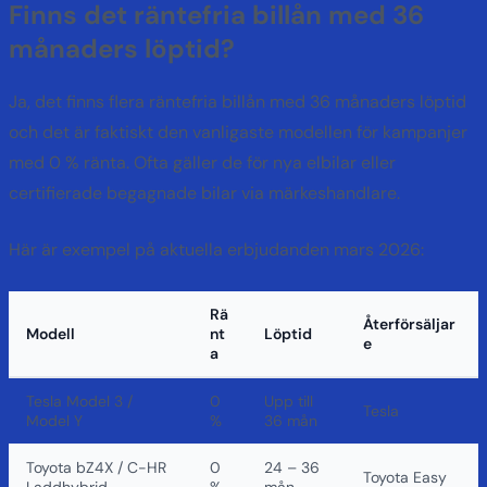
Finns det räntefria billån med 36
månaders löptid?
Ja, det finns flera räntefria billån med 36 månaders löptid
och det är faktiskt den vanligaste modellen för kampanjer
med 0 % ränta. Ofta gäller de för nya elbilar eller
certifierade begagnade bilar via märkeshandlare.
Här är exempel på aktuella erbjudanden mars 2026:
Rä
Återförsäljar
Modell
nt
Löptid
e
a
Tesla Model 3 /
0
Upp till
Tesla
Model Y
%
36 mån
Toyota bZ4X / C-HR
0
24 – 36
Toyota Easy
Laddhybrid
%
mån