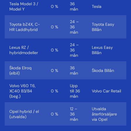
Tesla Model 3 /
36
0 %
Tesla
Model Y
mån
24 –
Toyota bZ4X, C-
Toyota Easy
0 %
36
HR Laddhybrid
Billån
mån
24 –
Lexus RZ /
Lexus Easy
0 %
36
hybridmodeller
Billån
mån
Škoda Elroq
36
0 %
Škoda Billån
(elbil)
mån
Volvo V60 T6,
Upp
XC40 B3/B4
0 %
till 36
Volvo Car Retail
(beg.)
mån
12 –
Utvalda
Opel hybrid / el
0 %
36
återförsäljare
(utvalda)
mån
via Opel