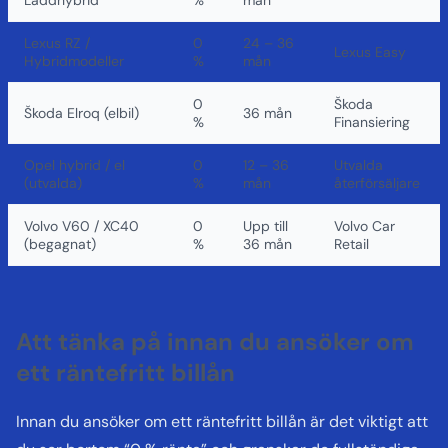
Lexus RZ /
0
24 – 36
Lexus Easy
Hybridmodeller
%
mån
0
Škoda
Škoda Elroq (elbil)
36 mån
%
Finansiering
Opel hybrid / el
0
12 – 36
Utvalda
(utvalda)
%
mån
återförsäljare
Volvo V60 / XC40
0
Upp till
Volvo Car
(begagnat)
%
36 mån
Retail
Att tänka på innan du ansöker om
ett räntefritt billån
Innan du ansöker om ett räntefritt billån är det viktigt att