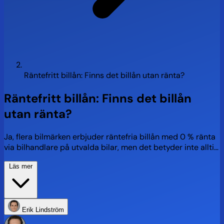
Räntefritt billån: Finns det billån utan ränta?
Räntefritt billån: Finns det billån
utan ränta?
Ja, flera bilmärken erbjuder räntefria billån med 0 % ränta
via bilhandlare på utvalda bilar, men det betyder inte alltid
att lånet är helt gratis. Vi förklarar hur det fungerar, visar
Läs mer
aktuella kampanjer, vilka villkor som gäller och vad du bör
tänka på för att undvika oväntade kostnader.
Erik Lindström