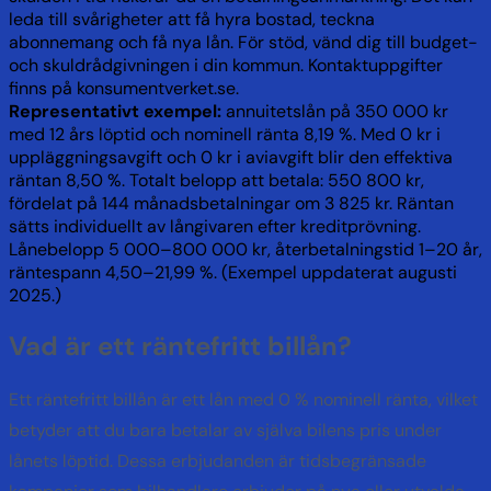
leda till svårigheter att få hyra bostad, teckna
abonnemang och få nya lån. För stöd, vänd dig till budget-
och skuldrådgivningen i din kommun. Kontaktuppgifter
finns på konsumentverket.se.
Representativt exempel:
annuitetslån på 350 000 kr
med 12 års löptid och nominell ränta 8,19 %. Med 0 kr i
uppläggningsavgift och 0 kr i aviavgift blir den effektiva
räntan 8,50 %. Totalt belopp att betala: 550 800 kr,
fördelat på 144 månadsbetalningar om 3 825 kr. Räntan
sätts individuellt av långivaren efter kreditprövning.
Lånebelopp 5 000–800 000 kr, återbetalningstid 1–20 år,
räntespann 4,50–21,99 %. (Exempel uppdaterat augusti
2025.)
Vad är ett räntefritt billån?
Ett räntefritt billån är ett lån med 0 % nominell ränta, vilket
betyder att du bara betalar av själva bilens pris under
lånets löptid. Dessa erbjudanden är tidsbegränsade