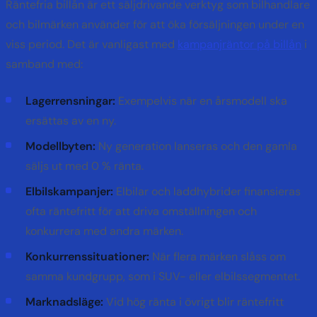
Räntefria billån är ett säljdrivande verktyg som bilhandlare
och bilmärken använder för att öka försäljningen under en
viss period. Det är vanligast med
kampanjräntor på billån
i
samband med:
Lagerrensningar:
Exempelvis när en årsmodell ska
ersättas av en ny.
Modellbyten:
Ny generation lanseras och den gamla
säljs ut med 0 % ränta.
Elbilskampanjer:
Elbilar och laddhybrider finansieras
ofta räntefritt för att driva omställningen och
konkurrera med andra märken.
Konkurrenssituationer:
När flera märken slåss om
samma kundgrupp, som i SUV- eller elbilssegmentet.
Marknadsläge:
Vid hög ränta i övrigt blir räntefritt