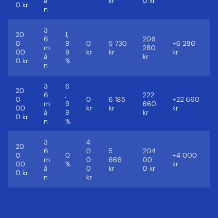
å
kr
0 kr
0 kr
n
3
20
1,
6
206
0
9
0
5 730
+6 280
m
280
00
9
kr
kr
kr
å
kr
0 kr
%
n
3
6
20
6
,
222
0
0
6 185
+22 660
m
9
660
00
kr
kr
kr
å
9
kr
0 kr
n
%
3
4
20
6
0
5
204
0
0
+4 000
m
0
666
00
00
%
kr
å
0
kr
0 kr
0 kr
n
kr